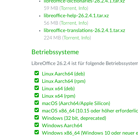
libreoffice-dictionaries-26.2.4.1.tar.xz
59 MB (
Torrent
,
Info
)
libreoffice-help-26.2.4.1.tar.xz
56 MB (
Torrent
,
Info
)
libreoffice-translations-26.2.4.1.tar.xz
224 MB (
Torrent
,
Info
)
Betriebssysteme
LibreOffice 26.2.4 ist für folgende Betriebssyste
Linux Aarch64 (deb)
Linux Aarch64 (rpm)
Linux x64 (deb)
Linux x64 (rpm)
macOS (Aarch64/Apple Silicon)
macOS x86_64 (10.15 oder höher erforderlic
Windows (32 bit, deprecated)
Windows Aarch64
Windows x86_64 (Windows 10 oder neuer er