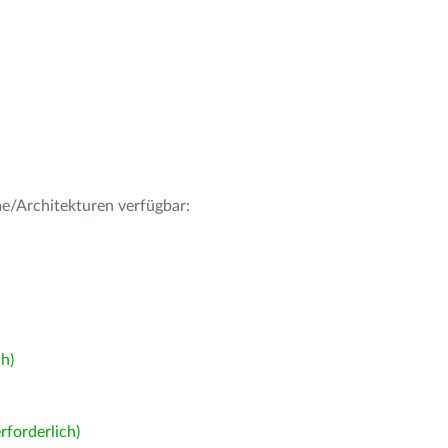
me/Architekturen verfügbar:
h)
forderlich)