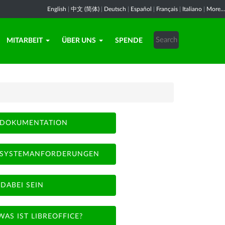
English
|
中文 (简体)
|
Deutsch
|
Español
|
Français
|
Italiano
|
More...
MITARBEIT
ÜBER UNS
SPENDE
DOKUMENTATION
SYSTEMANFORDERUNGEN
DABEI SEIN
WAS IST LIBREOFFICE?