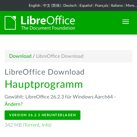
English
|
中文 (简体)
|
Deutsch
|
Español
|
Français
|
Italiano
|
More...
Download
/
LibreOffice Download
LibreOffice Download
Hauptprogramm
Gewählt: LibreOffice 26.2.3 für Windows Aarch64 -
Ändern?
VERSION 26.2.3 HERUNTERLADEN
342 MB (
Torrent
,
Info
)