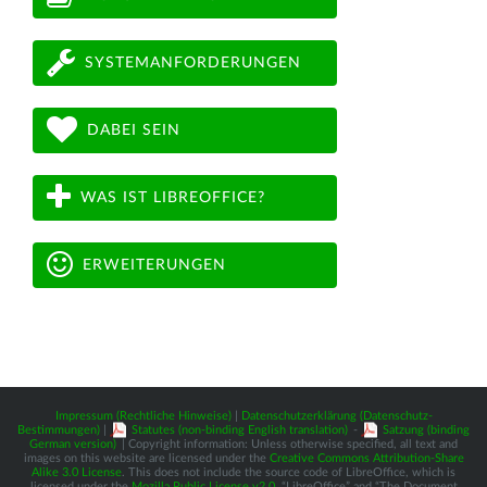
SYSTEMANFORDERUNGEN
DABEI SEIN
WAS IST LIBREOFFICE?
ERWEITERUNGEN
Impressum (Rechtliche Hinweise)
|
Datenschutzerklärung (Datenschutz-
Bestimmungen)
|
Statutes (non-binding English translation)
-
Satzung (binding
German version)
| Copyright information: Unless otherwise specified, all text and
images on this website are licensed under the
Creative Commons Attribution-Share
Alike 3.0 License
. This does not include the source code of LibreOffice, which is
licensed under the
Mozilla Public License v2.0
. “LibreOffice” and “The Document