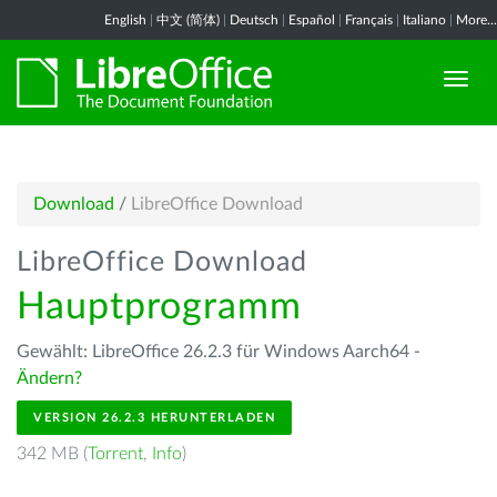
English
|
中文 (简体)
|
Deutsch
|
Español
|
Français
|
Italiano
|
More...
Download
/
LibreOffice Download
LibreOffice Download
Hauptprogramm
Gewählt: LibreOffice 26.2.3 für Windows Aarch64 -
Ändern?
VERSION 26.2.3 HERUNTERLADEN
342 MB (
Torrent
,
Info
)