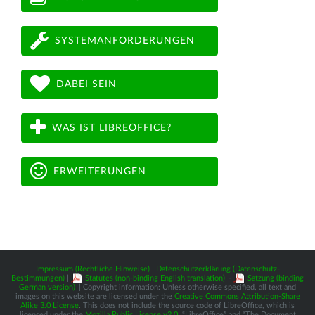
SYSTEMANFORDERUNGEN
DABEI SEIN
WAS IST LIBREOFFICE?
ERWEITERUNGEN
Impressum (Rechtliche Hinweise)
|
Datenschutzerklärung (Datenschutz-
Bestimmungen)
|
Statutes (non-binding English translation)
-
Satzung (binding
German version)
| Copyright information: Unless otherwise specified, all text and
images on this website are licensed under the
Creative Commons Attribution-Share
Alike 3.0 License
. This does not include the source code of LibreOffice, which is
licensed under the
Mozilla Public License v2.0
. “LibreOffice” and “The Document