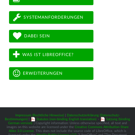
SYSTEMANFORDERUNGEN
DABEI SEIN
WAS IST LIBREOFFICE?
ERWEITERUNGEN
Impressum (Rechtliche Hinweise)
|
Datenschutzerklärung (Datenschutz-
Bestimmungen)
|
Statutes (non-binding English translation)
-
Satzung (binding
German version)
| Copyright information: Unless otherwise specified, all text and
images on this website are licensed under the
Creative Commons Attribution-Share
Alike 3.0 License
. This does not include the source code of LibreOffice, which is
licensed under the
Mozilla Public License v2.0
. “LibreOffice” and “The Document