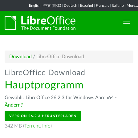
English
|
中文 (简体)
|
Deutsch
|
Español
|
Français
|
Italiano
|
More...
Download
/
LibreOffice Download
LibreOffice Download
Hauptprogramm
Gewählt: LibreOffice 26.2.3 für Windows Aarch64 -
Ändern?
VERSION 26.2.3 HERUNTERLADEN
342 MB (
Torrent
,
Info
)