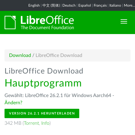
English
|
中文 (简体)
|
Deutsch
|
Español
|
Français
|
Italiano
|
More...
Download
/
LibreOffice Download
LibreOffice Download
Hauptprogramm
Gewählt: LibreOffice 26.2.1 für Windows Aarch64 -
Ändern?
VERSION 26.2.1 HERUNTERLADEN
342 MB (
Torrent
,
Info
)