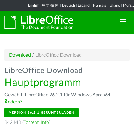
English
|
中文 (简体)
|
Deutsch
|
Español
|
Français
|
Italiano
|
More...
Download
/
LibreOffice Download
LibreOffice Download
Hauptprogramm
Gewählt: LibreOffice 26.2.1 für Windows Aarch64 -
Ändern?
VERSION 26.2.1 HERUNTERLADEN
342 MB (
Torrent
,
Info
)