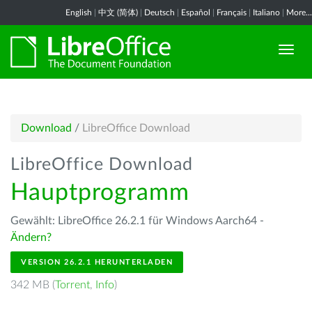
English
|
中文 (简体)
|
Deutsch
|
Español
|
Français
|
Italiano
|
More...
Download
/
LibreOffice Download
LibreOffice Download
Hauptprogramm
Gewählt: LibreOffice 26.2.1 für Windows Aarch64 -
Ändern?
VERSION 26.2.1 HERUNTERLADEN
342 MB (
Torrent
,
Info
)