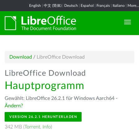
English
|
中文 (简体)
|
Deutsch
|
Español
|
Français
|
Italiano
|
More...
Download
/
LibreOffice Download
LibreOffice Download
Hauptprogramm
Gewählt: LibreOffice 26.2.1 für Windows Aarch64 -
Ändern?
VERSION 26.2.1 HERUNTERLADEN
342 MB (
Torrent
,
Info
)