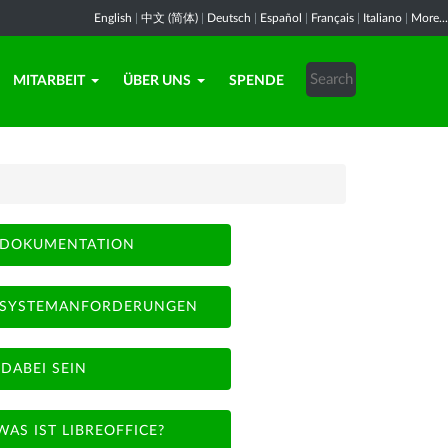
English
|
中文 (简体)
|
Deutsch
|
Español
|
Français
|
Italiano
|
More...
MITARBEIT
ÜBER UNS
SPENDE
DOKUMENTATION
SYSTEMANFORDERUNGEN
DABEI SEIN
WAS IST LIBREOFFICE?