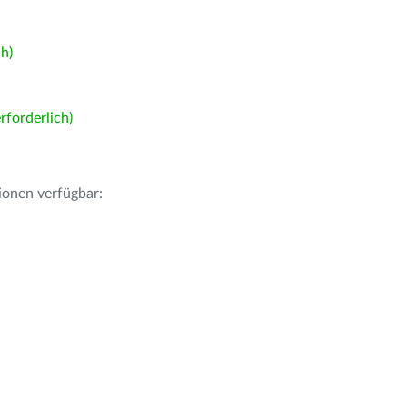
h)
forderlich)
ionen verfügbar: