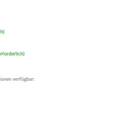
h)
forderlich)
ionen verfügbar: