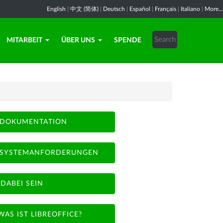
English
|
中文 (简体)
|
Deutsch
|
Español
|
Français
|
Italiano
|
More...
MITARBEIT
ÜBER UNS
SPENDE
DOKUMENTATION
SYSTEMANFORDERUNGEN
DABEI SEIN
WAS IST LIBREOFFICE?