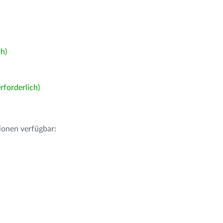
h)
forderlich)
ionen verfügbar: