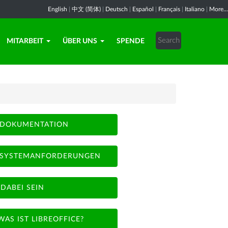
English
|
中文 (简体)
|
Deutsch
|
Español
|
Français
|
Italiano
|
More...
MITARBEIT
ÜBER UNS
SPENDE
DOKUMENTATION
SYSTEMANFORDERUNGEN
DABEI SEIN
WAS IST LIBREOFFICE?