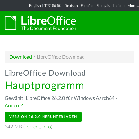
English
|
中文 (简体)
|
Deutsch
|
Español
|
Français
|
Italiano
|
More...
Download
/
LibreOffice Download
LibreOffice Download
Hauptprogramm
Gewählt: LibreOffice 26.2.0 für Windows Aarch64 -
Ändern?
VERSION 26.2.0 HERUNTERLADEN
342 MB (
Torrent
,
Info
)