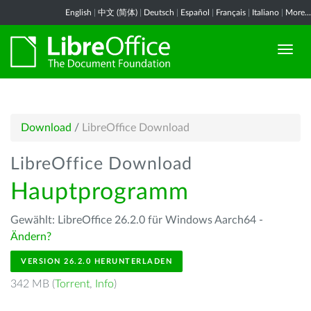
English
|
中文 (简体)
|
Deutsch
|
Español
|
Français
|
Italiano
|
More...
Download
/
LibreOffice Download
LibreOffice Download
Hauptprogramm
Gewählt: LibreOffice 26.2.0 für Windows Aarch64 -
Ändern?
VERSION 26.2.0 HERUNTERLADEN
342 MB (
Torrent
,
Info
)