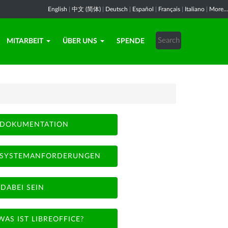
English
|
中文 (简体)
|
Deutsch
|
Español
|
Français
|
Italiano
|
More...
MITARBEIT
ÜBER UNS
SPENDE
DOKUMENTATION
SYSTEMANFORDERUNGEN
DABEI SEIN
WAS IST LIBREOFFICE?