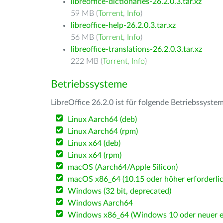
libreoffice-dictionaries-26.2.0.3.tar.xz
59 MB (
Torrent
,
Info
)
libreoffice-help-26.2.0.3.tar.xz
56 MB (
Torrent
,
Info
)
libreoffice-translations-26.2.0.3.tar.xz
222 MB (
Torrent
,
Info
)
Betriebssysteme
LibreOffice 26.2.0 ist für folgende Betriebssyste
Linux Aarch64 (deb)
Linux Aarch64 (rpm)
Linux x64 (deb)
Linux x64 (rpm)
macOS (Aarch64/Apple Silicon)
macOS x86_64 (10.15 oder höher erforderlic
Windows (32 bit, deprecated)
Windows Aarch64
Windows x86_64 (Windows 10 oder neuer er