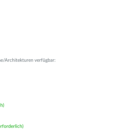
me/Architekturen verfügbar:
h)
forderlich)