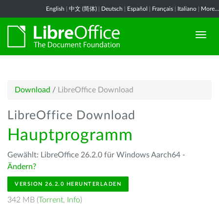
English
|
中文 (简体)
|
Deutsch
|
Español
|
Français
|
Italiano
|
More...
Download
/
LibreOffice Download
LibreOffice Download
Hauptprogramm
Gewählt: LibreOffice 26.2.0 für Windows Aarch64 -
Ändern?
VERSION 26.2.0 HERUNTERLADEN
342 MB (
Torrent
,
Info
)