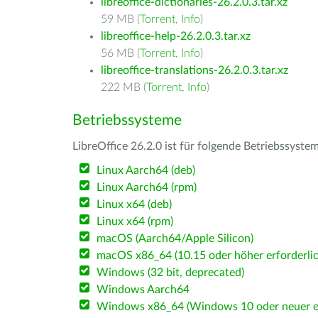
libreoffice-dictionaries-26.2.0.3.tar.xz
59 MB (
Torrent
,
Info
)
libreoffice-help-26.2.0.3.tar.xz
56 MB (
Torrent
,
Info
)
libreoffice-translations-26.2.0.3.tar.xz
222 MB (
Torrent
,
Info
)
Betriebssysteme
LibreOffice 26.2.0 ist für folgende Betriebssyste
Linux Aarch64 (deb)
Linux Aarch64 (rpm)
Linux x64 (deb)
Linux x64 (rpm)
macOS (Aarch64/Apple Silicon)
macOS x86_64 (10.15 oder höher erforderlic
Windows (32 bit, deprecated)
Windows Aarch64
Windows x86_64 (Windows 10 oder neuer er