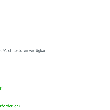
me/Architekturen verfügbar:
h)
forderlich)