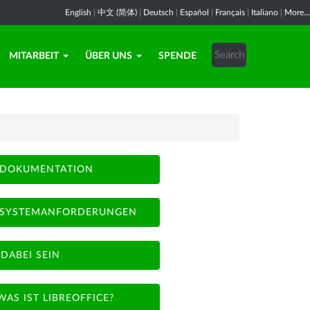
English
|
中文 (简体)
|
Deutsch
|
Español
|
Français
|
Italiano
|
More...
MITARBEIT
ÜBER UNS
SPENDE
DOKUMENTATION
SYSTEMANFORDERUNGEN
DABEI SEIN
WAS IST LIBREOFFICE?