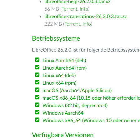
libreoffice-help-26.2.0.3.tar.xz
56 MB (
Torrent
,
Info
)
libreoffice-translations-26.2.0.3.tar.xz
222 MB (
Torrent
,
Info
)
Betriebssysteme
LibreOffice 26.2.0 ist für folgende Betriebssyste
Linux Aarch64 (deb)
Linux Aarch64 (rpm)
Linux x64 (deb)
Linux x64 (rpm)
macOS (Aarch64/Apple Silicon)
macOS x86_64 (10.15 oder höher erforderlic
Windows (32 bit, deprecated)
Windows Aarch64
Windows x86_64 (Windows 10 oder neuer er
Verfügbare Versionen