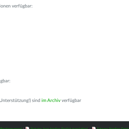
ionen verfügbar:
gbar:
 Unterstützung!) sind
im Archiv
verfügbar
z-Bestimmungen)
|
Statutes (non-binding English translation)
-
Satzung (binding Germ