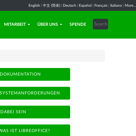
English
|
中文 (简体)
|
Deutsch
|
Español
|
Français
|
Italiano
|
More...
MITARBEIT
ÜBER UNS
SPENDE
DOKUMENTATION
SYSTEMANFORDERUNGEN
DABEI SEIN
WAS IST LIBREOFFICE?