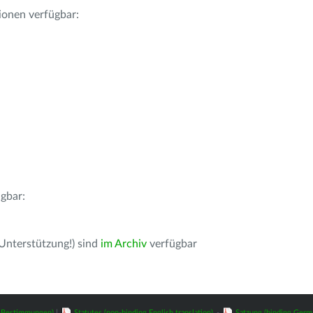
ionen verfügbar:
gbar:
 Unterstützung!) sind
im Archiv
verfügbar
z-Bestimmungen)
|
Statutes (non-binding English translation)
-
Satzung (binding Germ