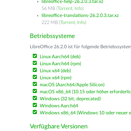
libreoffice-help-26.2.0.3.tar.xz
56 MB (
Torrent
,
Info
)
libreoffice-translations-26.2.0.3.tar.xz
222 MB (
Torrent
,
Info
)
Betriebssysteme
LibreOffice 26.2.0 ist für folgende Betriebssyste
Linux Aarch64 (deb)
Linux Aarch64 (rpm)
Linux x64 (deb)
Linux x64 (rpm)
macOS (Aarch64/Apple Silicon)
macOS x86_64 (10.15 oder höher erforderlic
Windows (32 bit, deprecated)
Windows Aarch64
Windows x86_64 (Windows 10 oder neuer er
Verfügbare Versionen