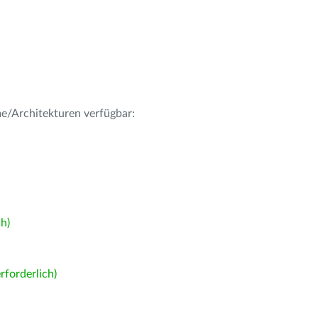
me/Architekturen verfügbar:
h)
forderlich)