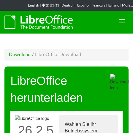
English
|
中文 (简体)
|
Deutsch
|
Español
|
Français
|
Italiano
|
More...
Download
/
LibreOffice Download
LibreOffice
herunterladen
Wählen Sie Ihr
26.2.5
Betriebssystem: