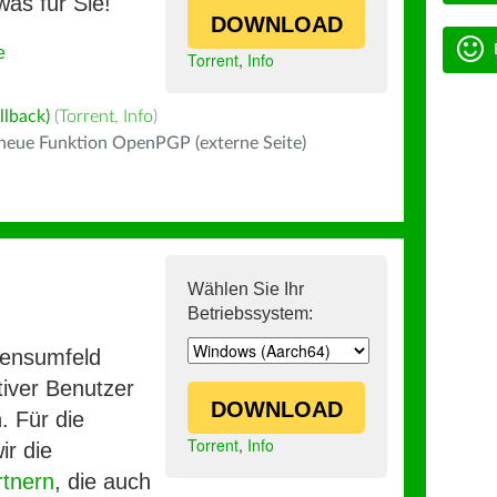
was für Sie!
DOWNLOAD
e
Torrent
,
Info
llback)
(
Torrent
,
Info
)
 neue Funktion OpenPGP (externe Seite)
Wählen Sie Ihr
Betriebssystem:
mensumfeld
iver Benutzer
DOWNLOAD
. Für die
Torrent
,
Info
ir die
rtnern
, die auch