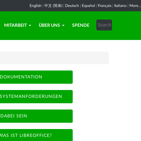
English
|
中文 (简体)
|
Deutsch
|
Español
|
Français
|
Italiano
|
More...
MITARBEIT
ÜBER UNS
SPENDE
DOKUMENTATION
SYSTEMANFORDERUNGEN
DABEI SEIN
WAS IST LIBREOFFICE?