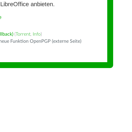
LibreOffice anbieten.
e
llback)
(
Torrent
,
Info
)
 neue Funktion OpenPGP (externe Seite)