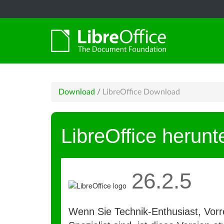
Download
/
LibreOffice Download
LibreOffice herunt
26.2.5
Wenn Sie Technik-Enthusiast, Vorre