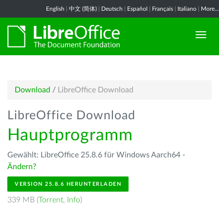
English
|
中文 (简体)
|
Deutsch
|
Español
|
Français
|
Italiano
|
More...
Download
/
LibreOffice Download
LibreOffice Download
Hauptprogramm
Gewählt: LibreOffice 25.8.6 für Windows Aarch64 -
Ändern?
VERSION 25.8.6 HERUNTERLADEN
339 MB (
Torrent
,
Info
)