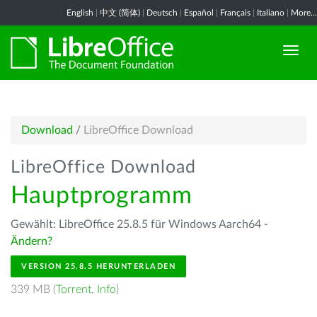
English
|
中文 (简体)
|
Deutsch
|
Español
|
Français
|
Italiano
|
More...
Download
/
LibreOffice Download
LibreOffice Download
Hauptprogramm
Gewählt: LibreOffice 25.8.5 für Windows Aarch64 -
Ändern?
VERSION 25.8.5 HERUNTERLADEN
339 MB (
Torrent
,
Info
)