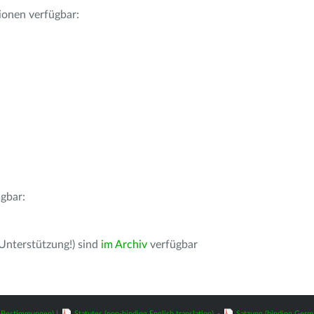
ionen verfügbar:
gbar:
 Unterstützung!) sind
im Archiv
verfügbar
z-Bestimmungen)
|
Statutes (non-binding English translation)
-
Satzung (binding Germ