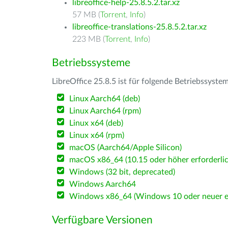
libreoffice-help-25.8.5.2.tar.xz
57 MB (
Torrent
,
Info
)
libreoffice-translations-25.8.5.2.tar.xz
223 MB (
Torrent
,
Info
)
Betriebssysteme
LibreOffice 25.8.5 ist für folgende Betriebssyste
Linux Aarch64 (deb)
Linux Aarch64 (rpm)
Linux x64 (deb)
Linux x64 (rpm)
macOS (Aarch64/Apple Silicon)
macOS x86_64 (10.15 oder höher erforderlic
Windows (32 bit, deprecated)
Windows Aarch64
Windows x86_64 (Windows 10 oder neuer er
Verfügbare Versionen