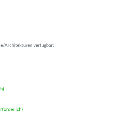
me/Architekturen verfügbar:
h)
forderlich)