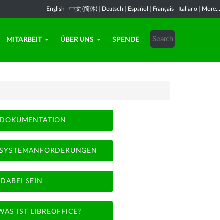
English
|
中文 (简体)
|
Deutsch
|
Español
|
Français
|
Italiano
|
More...
MITARBEIT
ÜBER UNS
SPENDE
DOKUMENTATION
SYSTEMANFORDERUNGEN
DABEI SEIN
WAS IST LIBREOFFICE?