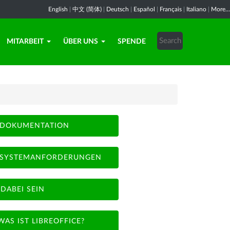
English
|
中文 (简体)
|
Deutsch
|
Español
|
Français
|
Italiano
|
More...
MITARBEIT
ÜBER UNS
SPENDE
DOKUMENTATION
SYSTEMANFORDERUNGEN
DABEI SEIN
WAS IST LIBREOFFICE?