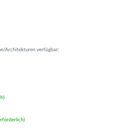
me/Architekturen verfügbar:
h)
forderlich)