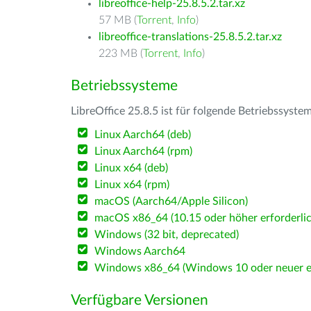
libreoffice-help-25.8.5.2.tar.xz
57 MB (
Torrent
,
Info
)
libreoffice-translations-25.8.5.2.tar.xz
223 MB (
Torrent
,
Info
)
Betriebssysteme
LibreOffice 25.8.5 ist für folgende Betriebssyste
Linux Aarch64 (deb)
Linux Aarch64 (rpm)
Linux x64 (deb)
Linux x64 (rpm)
macOS (Aarch64/Apple Silicon)
macOS x86_64 (10.15 oder höher erforderlic
Windows (32 bit, deprecated)
Windows Aarch64
Windows x86_64 (Windows 10 oder neuer er
Verfügbare Versionen