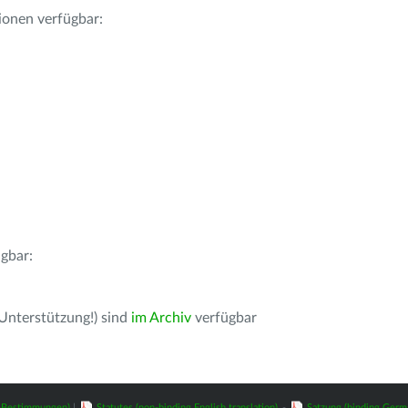
ionen verfügbar:
gbar:
 Unterstützung!) sind
im Archiv
verfügbar
z-Bestimmungen)
|
Statutes (non-binding English translation)
-
Satzung (binding Germ