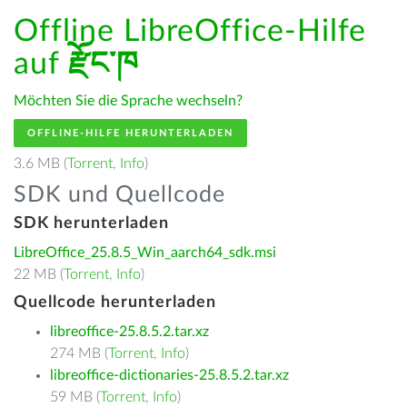
Offline LibreOffice-Hilfe
auf
རྫོང་ཁ
Möchten Sie die Sprache wechseln?
OFFLINE-HILFE HERUNTERLADEN
3.6 MB (
Torrent
,
Info
)
SDK und Quellcode
SDK herunterladen
LibreOffice_25.8.5_Win_aarch64_sdk.msi
22 MB (
Torrent
,
Info
)
Quellcode herunterladen
libreoffice-25.8.5.2.tar.xz
274 MB (
Torrent
,
Info
)
libreoffice-dictionaries-25.8.5.2.tar.xz
59 MB (
Torrent
,
Info
)