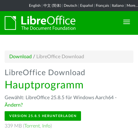
English
|
中文 (简体)
|
Deutsch
|
Español
|
Français
|
Italiano
|
More...
Download
/
LibreOffice Download
LibreOffice Download
Hauptprogramm
Gewählt: LibreOffice 25.8.5 für Windows Aarch64 -
Ändern?
VERSION 25.8.5 HERUNTERLADEN
339 MB (
Torrent
,
Info
)