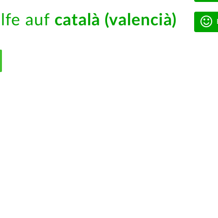
ilfe auf
català (valencià)