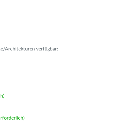
me/Architekturen verfügbar:
h)
forderlich)