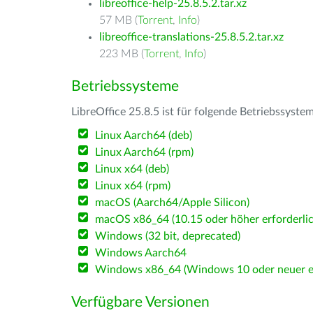
libreoffice-help-25.8.5.2.tar.xz
57 MB (
Torrent
,
Info
)
libreoffice-translations-25.8.5.2.tar.xz
223 MB (
Torrent
,
Info
)
Betriebssysteme
LibreOffice 25.8.5 ist für folgende Betriebssyste
Linux Aarch64 (deb)
Linux Aarch64 (rpm)
Linux x64 (deb)
Linux x64 (rpm)
macOS (Aarch64/Apple Silicon)
macOS x86_64 (10.15 oder höher erforderlic
Windows (32 bit, deprecated)
Windows Aarch64
Windows x86_64 (Windows 10 oder neuer er
Verfügbare Versionen