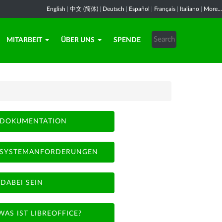
English
|
中文 (简体)
|
Deutsch
|
Español
|
Français
|
Italiano
|
More...
MITARBEIT
ÜBER UNS
SPENDE
DOKUMENTATION
SYSTEMANFORDERUNGEN
DABEI SEIN
WAS IST LIBREOFFICE?