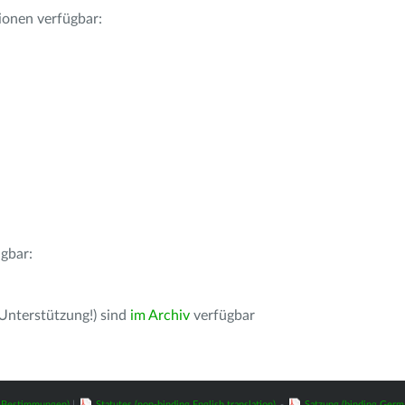
ionen verfügbar:
gbar:
 Unterstützung!) sind
im Archiv
verfügbar
z-Bestimmungen)
|
Statutes (non-binding English translation)
-
Satzung (binding Germ