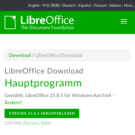
English
|
中文 (简体)
|
Deutsch
|
Español
|
Français
|
Italiano
|
More...
Download
/
LibreOffice Download
LibreOffice Download
Hauptprogramm
Gewählt: LibreOffice 25.8.5 für Windows Aarch64 -
Ändern?
VERSION 25.8.5 HERUNTERLADEN
339 MB (
Torrent
,
Info
)