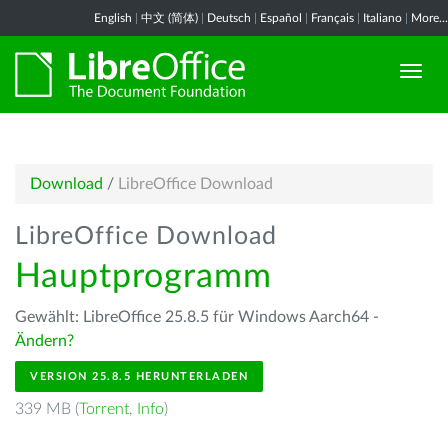
English
|
中文 (简体)
|
Deutsch
|
Español
|
Français
|
Italiano
|
More...
Download
/
LibreOffice Download
LibreOffice Download
Hauptprogramm
Gewählt: LibreOffice 25.8.5 für Windows Aarch64 -
Ändern?
VERSION 25.8.5 HERUNTERLADEN
339 MB (
Torrent
,
Info
)