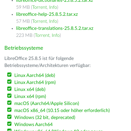
libreoffice-dictionaries-25.8.5.2.tar.xz
59 MB (
Torrent
,
Info
)
libreoffice-help-25.8.5.2.tar.xz
57 MB (
Torrent
,
Info
)
libreoffice-translations-25.8.5.2.tar.xz
223 MB (
Torrent
,
Info
)
Betriebssysteme
LibreOffice 25.8.5 ist für folgende
Betriebssysteme/Architekturen verfügbar:
Linux Aarch64 (deb)
Linux Aarch64 (rpm)
Linux x64 (deb)
Linux x64 (rpm)
macOS (Aarch64/Apple Silicon)
macOS x86_64 (10.15 oder höher erforderlich)
Windows (32 bit, deprecated)
Windows Aarch64