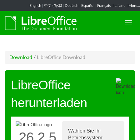
English
|
中文 (简体)
|
Deutsch
|
Español
|
Français
|
Italiano
|
More...
Download
/
LibreOffice Download
LibreOffice
herunterladen
Wählen Sie Ihr
26.2.5
Betriebssystem: