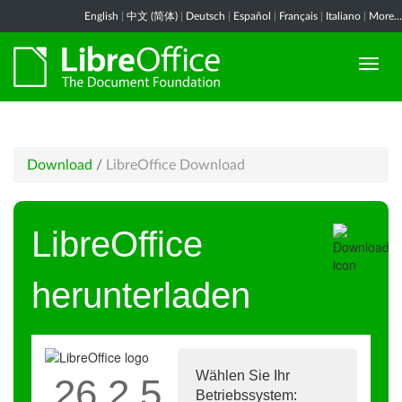
English
|
中文 (简体)
|
Deutsch
|
Español
|
Français
|
Italiano
|
More...
Download
/
LibreOffice Download
LibreOffice
herunterladen
Wählen Sie Ihr
26.2.5
Betriebssystem: