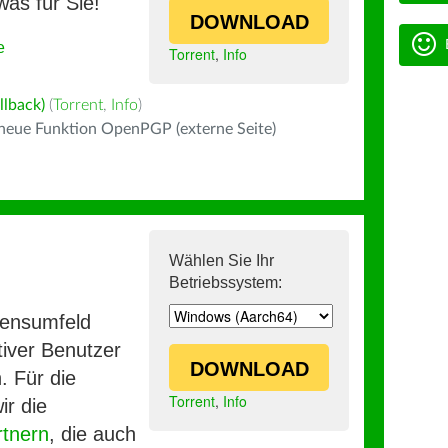
was für Sie!
DOWNLOAD
e
Torrent
,
Info
llback)
(
Torrent
,
Info
)
 neue Funktion OpenPGP (externe Seite)
Wählen Sie Ihr
Betriebssystem:
mensumfeld
iver Benutzer
DOWNLOAD
. Für die
Torrent
,
Info
ir die
rtnern
, die auch