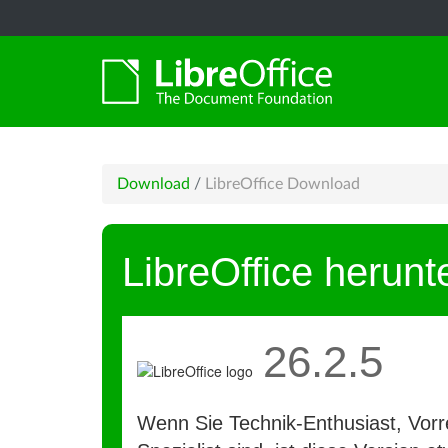
Download
/
LibreOffice Download
LibreOffice herunt
26.2.5
Wenn Sie Technik-Enthusiast, Vorre