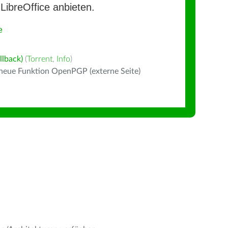
LibreOffice anbieten.
e
llback)
(
Torrent
,
Info
)
 neue Funktion OpenPGP (externe Seite)