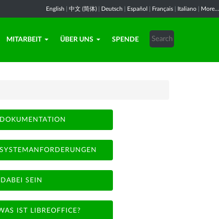
English
|
中文 (简体)
|
Deutsch
|
Español
|
Français
|
Italiano
|
More...
MITARBEIT
ÜBER UNS
SPENDE
DOKUMENTATION
SYSTEMANFORDERUNGEN
DABEI SEIN
WAS IST LIBREOFFICE?