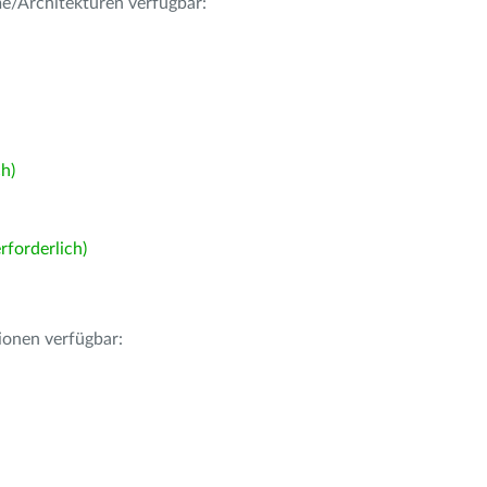
me/Architekturen verfügbar:
h)
forderlich)
ionen verfügbar: