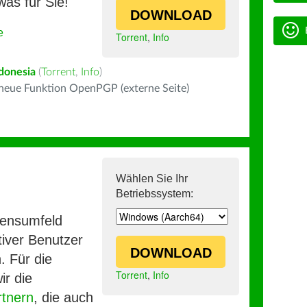
was für Sie!
DOWNLOAD
e
Torrent
,
Info
donesia
(
Torrent
,
Info
)
 neue Funktion OpenPGP (externe Seite)
Wählen Sie Ihr
Betriebssystem:
mensumfeld
iver Benutzer
DOWNLOAD
. Für die
Torrent
,
Info
ir die
rtnern
, die auch