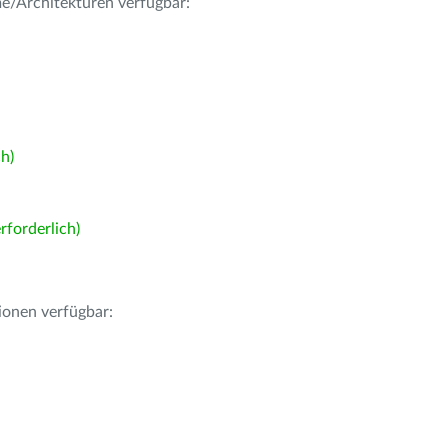
me/Architekturen verfügbar:
h)
forderlich)
ionen verfügbar: