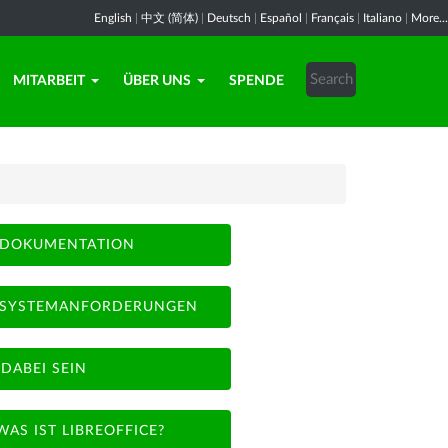
English
|
中文 (简体)
|
Deutsch
|
Español
|
Français
|
Italiano
|
More...
MITARBEIT
ÜBER UNS
SPENDE
DOKUMENTATION
SYSTEMANFORDERUNGEN
DABEI SEIN
WAS IST LIBREOFFICE?