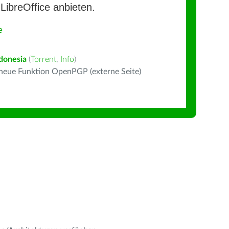
LibreOffice anbieten.
e
donesia
(
Torrent
,
Info
)
 neue Funktion OpenPGP (externe Seite)