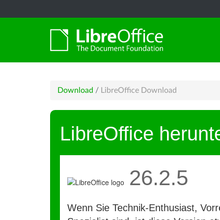
Download
/
LibreOffice Download
LibreOffice herunt
26.2.5
Wenn Sie Technik-Enthusiast, Vorre