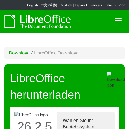
English
|
中文 (简体)
|
Deutsch
|
Español
|
Français
|
Italiano
|
More...
Download
/
LibreOffice Download
LibreOffice
herunterladen
Wählen Sie Ihr
26.2.5
Betriebssystem: