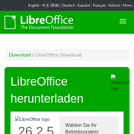
English
|
中文 (简体)
|
Deutsch
|
Español
|
Français
|
Italiano
|
More...
Download
/
LibreOffice Download
LibreOffice
herunterladen
Wählen Sie Ihr
26.2.5
Betriebssystem: