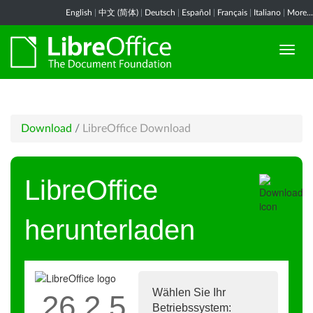
English
|
中文 (简体)
|
Deutsch
|
Español
|
Français
|
Italiano
|
More...
Download
/
LibreOffice Download
LibreOffice
herunterladen
Wählen Sie Ihr
26.2.5
Betriebssystem: