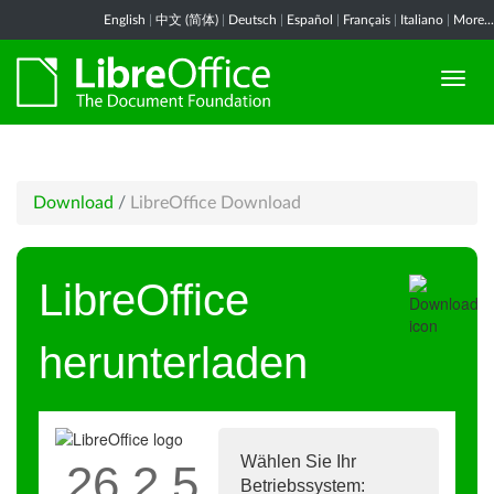
English
|
中文 (简体)
|
Deutsch
|
Español
|
Français
|
Italiano
|
More...
Download
/
LibreOffice Download
LibreOffice
herunterladen
Wählen Sie Ihr
26.2.5
Betriebssystem: