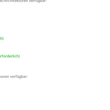
me/Architekturen verfügbar:
h)
forderlich)
ionen verfügbar: