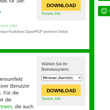
was für Sie!
DOWNLOAD
e
Torrent
,
Info
rrent
,
Info
)
 neue Funktion OpenPGP (externe Seite)
Wählen Sie Ihr
Betriebssystem:
mensumfeld
iver Benutzer
DOWNLOAD
. Für die
Torrent
,
Info
ir die
rtnern
, die auch