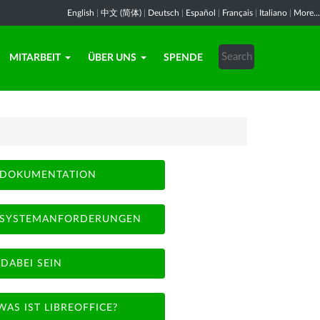
English
|
中文 (简体)
|
Deutsch
|
Español
|
Français
|
Italiano
|
More...
MITARBEIT
ÜBER UNS
SPENDE
DOKUMENTATION
SYSTEMANFORDERUNGEN
DABEI SEIN
WAS IST LIBREOFFICE?