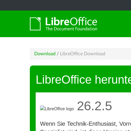
Download
/
LibreOffice Download
LibreOffice herunt
26.2.5
Wenn Sie Technik-Enthusiast, Vorre