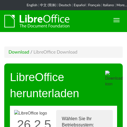
English
|
中文 (简体)
|
Deutsch
|
Español
|
Français
|
Italiano
|
More...
Download
/
LibreOffice Download
LibreOffice
herunterladen
Wählen Sie Ihr
26.2.5
Betriebssystem: