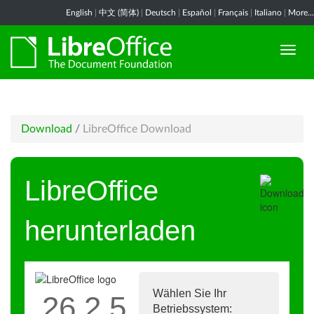
English
|
中文 (简体)
|
Deutsch
|
Español
|
Français
|
Italiano
|
More...
Download
/
LibreOffice Download
LibreOffice
herunterladen
Wählen Sie Ihr
26.2.5
Betriebssystem: