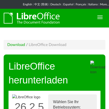
English
|
中文 (简体)
|
Deutsch
|
Español
|
Français
|
Italiano
|
More...
Download
/
LibreOffice Download
LibreOffice
herunterladen
Wählen Sie Ihr
26.2.5
Betriebssystem: