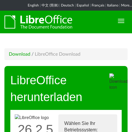
English
|
中文 (简体)
|
Deutsch
|
Español
|
Français
|
Italiano
|
More...
Download
/
LibreOffice Download
LibreOffice
herunterladen
Wählen Sie Ihr
26.2.5
Betriebssystem: