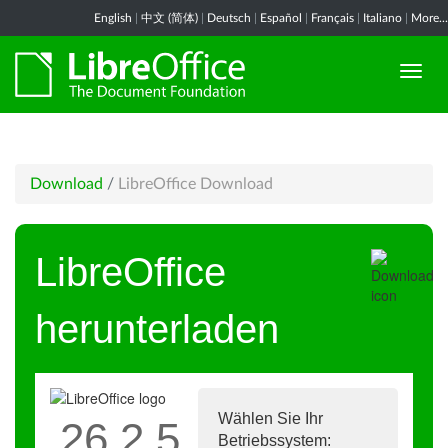
English
|
中文 (简体)
|
Deutsch
|
Español
|
Français
|
Italiano
|
More...
Download
/
LibreOffice Download
LibreOffice
herunterladen
Wählen Sie Ihr
26.2.5
Betriebssystem: