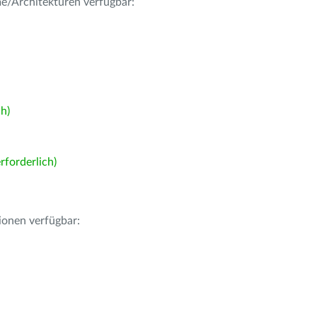
me/Architekturen verfügbar:
h)
forderlich)
ionen verfügbar: