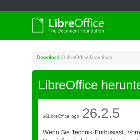
Download
/
LibreOffice Download
LibreOffice herunt
26.2.5
Wenn Sie Technik-Enthusiast, Vorre