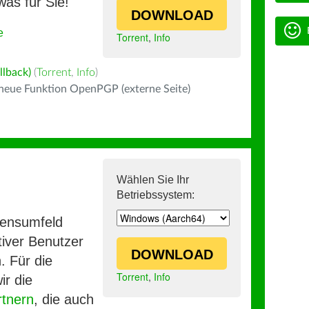
was für Sie!
DOWNLOAD
e
Torrent
,
Info
llback)
(
Torrent
,
Info
)
 neue Funktion OpenPGP (externe Seite)
Wählen Sie Ihr
Betriebssystem:
mensumfeld
iver Benutzer
DOWNLOAD
. Für die
Torrent
,
Info
ir die
rtnern
, die auch