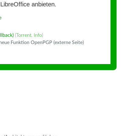
LibreOffice anbieten.
e
llback)
(
Torrent
,
Info
)
 neue Funktion OpenPGP (externe Seite)