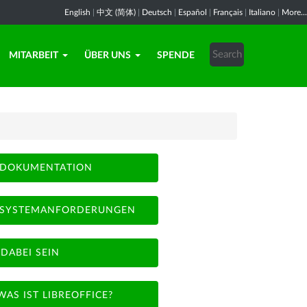
English
|
中文 (简体)
|
Deutsch
|
Español
|
Français
|
Italiano
|
More...
MITARBEIT
ÜBER UNS
SPENDE
DOKUMENTATION
SYSTEMANFORDERUNGEN
DABEI SEIN
WAS IST LIBREOFFICE?