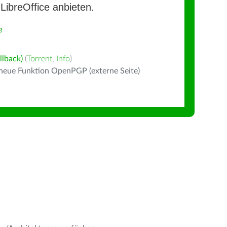
LibreOffice anbieten.
e
llback)
(
Torrent
,
Info
)
 neue Funktion OpenPGP (externe Seite)