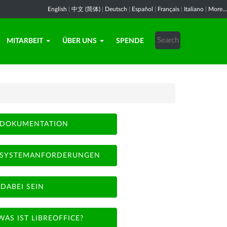
English
|
中文 (简体)
|
Deutsch
|
Español
|
Français
|
Italiano
|
More...
MITARBEIT
ÜBER UNS
SPENDE
DOKUMENTATION
SYSTEMANFORDERUNGEN
DABEI SEIN
WAS IST LIBREOFFICE?