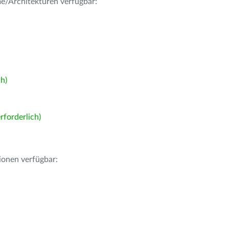
me/Architekturen verfügbar:
h)
forderlich)
ionen verfügbar: