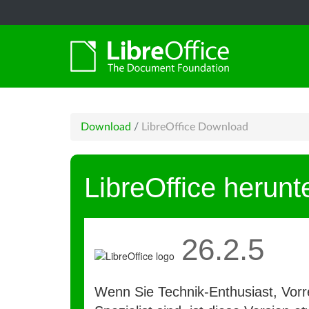
Download
/
LibreOffice Download
LibreOffice herunt
26.2.5
Wenn Sie Technik-Enthusiast, Vorre