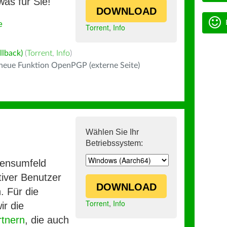
was für Sie!
DOWNLOAD
e
Torrent
,
Info
llback)
(
Torrent
,
Info
)
 neue Funktion OpenPGP (externe Seite)
Wählen Sie Ihr
Betriebssystem:
mensumfeld
iver Benutzer
DOWNLOAD
. Für die
Torrent
,
Info
ir die
rtnern
, die auch