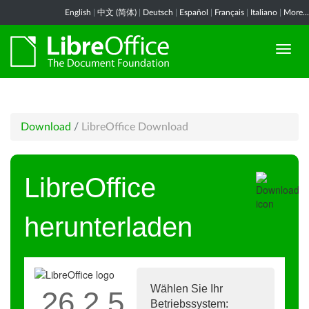
English
|
中文 (简体)
|
Deutsch
|
Español
|
Français
|
Italiano
|
More...
Download
/
LibreOffice Download
LibreOffice
herunterladen
Wählen Sie Ihr
26.2.5
Betriebssystem: