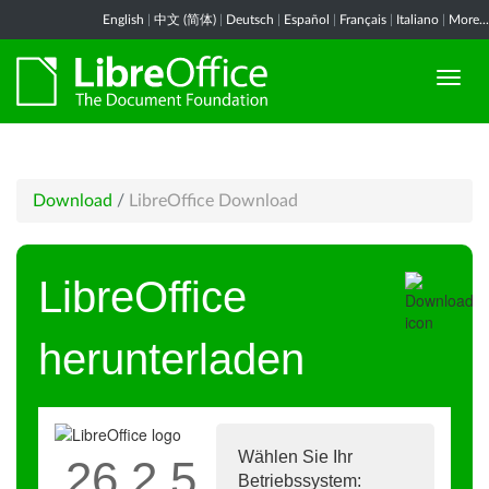
English
|
中文 (简体)
|
Deutsch
|
Español
|
Français
|
Italiano
|
More...
Download
/
LibreOffice Download
LibreOffice
herunterladen
Wählen Sie Ihr
26.2.5
Betriebssystem: