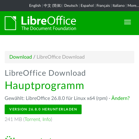
English
|
中文 (简体)
|
Deutsch
|
Español
|
Français
|
Italiano
|
More...
Download
/
LibreOffice Download
LibreOffice Download
Hauptprogramm
Gewählt: LibreOffice 26.8.0 für Linux x64 (rpm) -
Ändern?
VERSION 26.8.0 HERUNTERLADEN
241 MB (
Torrent
,
Info
)