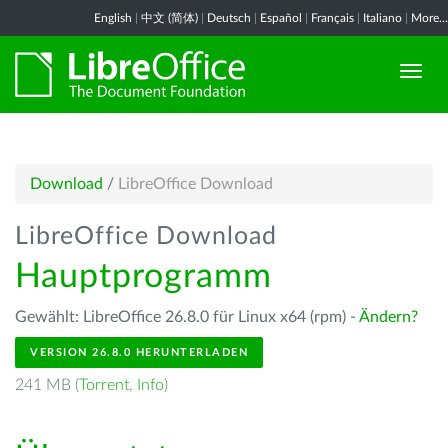
English
|
中文 (简体)
|
Deutsch
|
Español
|
Français
|
Italiano
|
More...
Download
/
LibreOffice Download
LibreOffice Download
Hauptprogramm
Gewählt: LibreOffice 26.8.0 für Linux x64 (rpm) -
Ändern?
VERSION 26.8.0 HERUNTERLADEN
241 MB (
Torrent
,
Info
)