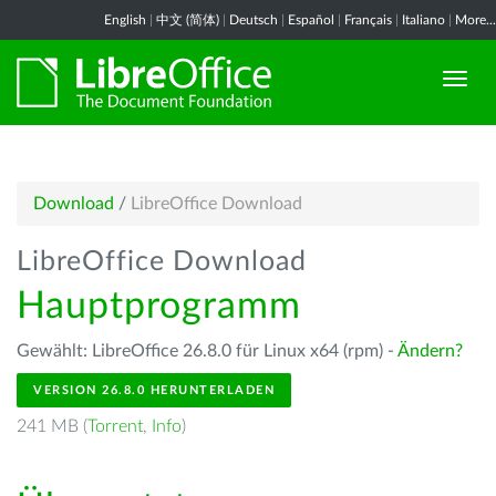
English
|
中文 (简体)
|
Deutsch
|
Español
|
Français
|
Italiano
|
More...
Download
/
LibreOffice Download
LibreOffice Download
Hauptprogramm
Gewählt: LibreOffice 26.8.0 für Linux x64 (rpm) -
Ändern?
VERSION 26.8.0 HERUNTERLADEN
241 MB (
Torrent
,
Info
)