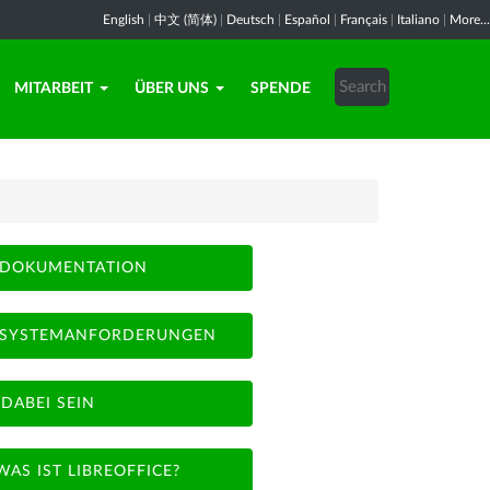
English
|
中文 (简体)
|
Deutsch
|
Español
|
Français
|
Italiano
|
More...
MITARBEIT
ÜBER UNS
SPENDE
DOKUMENTATION
SYSTEMANFORDERUNGEN
DABEI SEIN
WAS IST LIBREOFFICE?