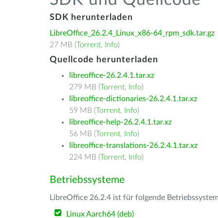
SDK und Quellcode
SDK herunterladen
LibreOffice_26.2.4_Linux_x86-64_rpm_sdk.tar.gz
27 MB (
Torrent
,
Info
)
Quellcode herunterladen
libreoffice-26.2.4.1.tar.xz
279 MB (
Torrent
,
Info
)
libreoffice-dictionaries-26.2.4.1.tar.xz
59 MB (
Torrent
,
Info
)
libreoffice-help-26.2.4.1.tar.xz
56 MB (
Torrent
,
Info
)
libreoffice-translations-26.2.4.1.tar.xz
224 MB (
Torrent
,
Info
)
Betriebssysteme
LibreOffice 26.2.4 ist für folgende Betriebssyste
Linux Aarch64 (deb)