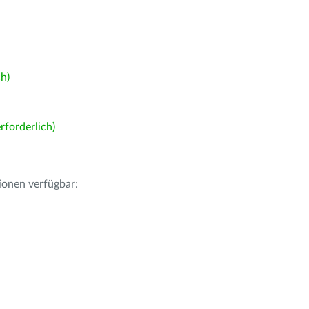
h)
forderlich)
ionen verfügbar: